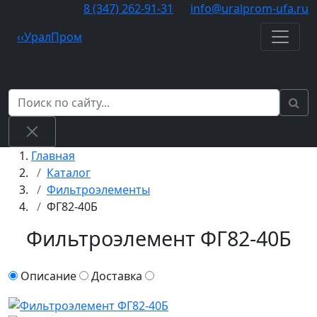
8 (347) 262‑91‑31
info@uralprom-ufa.ru
‹
‹
Урал
Пром
Поиск
Главная
Каталог
Фильтроэлементы
ФГ82-40Б
Фильтроэлемент ФГ82-40Б
Описание
Доставка