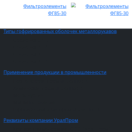
Фильтроэлементы
ФГ85-30
Типы гофрированных оболочек металлорукавов
Оболочка СРГС
Оболочка РГТА
Оболочка РГТ
Оболочка РГТС
Применение продукции в промышленности
Нефтегазовая промышленность
Химическая промышленность
Металлургия
Машиностроение
Горнодобывающая промышленность
Реквизиты компании УралПром
Краткое наименование: ООО "УралПром"