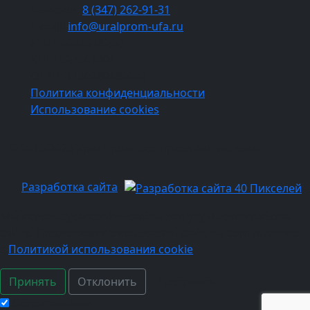
Телефон:
8 (347) 262‑91‑31
E-mail:
info@uralprom-ufa.ru
ИНН: 0276918260
КПП: 027601001
ОГРН: 1160280130670
Политика конфиденциальности
Использование cookies
© 2016-2026 УралПром. Все права защищены.
Разработка сайта
Мы используем cookie-файлы для улучшения работы
сайта. Продолжая использовать сайт, вы соглашаетесь
с
Политикой использования cookie
Принять
Отклонить
Настроить
Обязательные