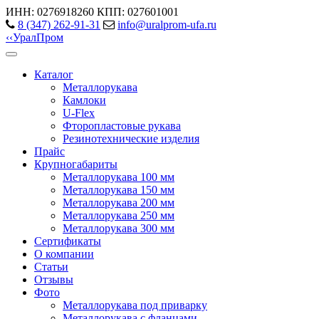
ИНН: 0276918260
КПП: 027601001
8 (347) 262‑91‑31
info@uralprom-ufa.ru
‹
‹
Урал
Пром
Каталог
Металлорукава
Камлоки
U-Flex
Фторопластовые рукава
Резинотехнические изделия
Прайс
Крупногабариты
Металлорукава 100 мм
Металлорукава 150 мм
Металлорукава 200 мм
Металлорукава 250 мм
Металлорукава 300 мм
Сертификаты
О компании
Статьи
Отзывы
Фото
Металлорукава под приварку
Металлорукава с фланцами