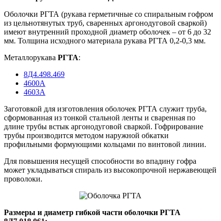
Оболочки РГТА (рукава герметичные со спиральным гофром
из цельнотянутых труб, сваренных аргонодуговой сваркой)
имеют внутренний проходной диаметр оболочек – от 6 до 32
мм. Толщина исходного материала рукава РГТА 0,2-0,3 мм.
Металлорукава
РГТА
:
8Д4.498.469
4600А
4603А
Заготовкой для изготовления оболочек РГТА служит труба,
сформованная из тонкой стальной ленты и сваренная по
длине трубы встык аргонодуговой сваркой. Гофрирование
трубы производится методом наружной обкатки
профильными формующими кольцами по винтовой линии.
Для повышения несущей способности во впадину гофра
может укладываться спираль из высокопрочной нержавеющей
проволоки.
Размеры и диаметр гибкой части оболочки РГТА