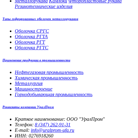
Металлорукава
Камлоки
Фторопластовые рукава
Резинотехнические изделия
Типы гофрированных оболочек металлорукавов
Оболочка СРГС
Оболочка РГТА
Оболочка РГТ
Оболочка РГТС
Применение продукции в промышленности
Нефтегазовая промышленность
Химическая промышленность
Металлургия
Машиностроение
Горнодобывающая промышленность
Реквизиты компании УралПром
Краткое наименование: ООО "УралПром"
Телефон:
8 (347) 262‑91‑31
E-mail:
info@uralprom-ufa.ru
ИНН: 0276918260