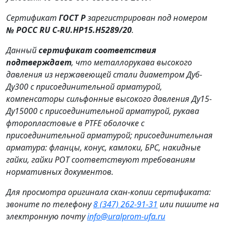
Сертификат
ГОСТ Р
зарегистрирован под номером
№ РОСС RU C‑RU.HP15.H5289/20
.
Данный
сертификат соответствия
подтверждает
, что металлорукава высокого
давления из нержавеющей стали диаметром Ду6-
Ду300 с присоединительной арматурой,
компенсаторы сильфонные высокого давления Ду15-
Ду15000 с присоединительной арматурой, рукава
фторопластовые в PTFE оболочке с
присоединительной арматурой; присоединительная
арматура: фланцы, конус, камлоки, БРС, накидные
гайки, гайки РОТ соответствуют требованиям
нормативных документов.
Для просмотра оригинала скан-копии сертификата:
звоните по телефону
8 (347) 262‑91‑31
или пишите на
электронную почту
info@uralprom-ufa.ru