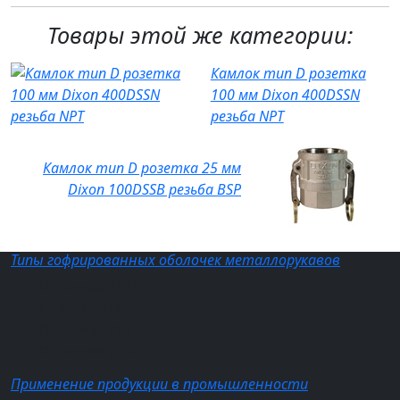
Товары этой же категории:
Камлок тип D розетка
100 мм Dixon 400DSSN
резьба NPT
Камлок тип D розетка 25 мм
Dixon 100DSSB резьба BSP
Типы гофрированных оболочек металлорукавов
Оболочка СРГС
Оболочка РГТА
Оболочка РГТ
Оболочка РГТС
Применение продукции в промышленности