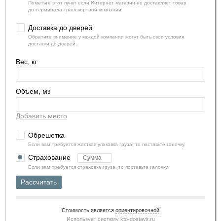
Пометьте этот пункт если Интернет магазин не доставляет товар
до терминала транспортной компании.
Доставка до дверей
Обратите внимание у каждой компании могут быть свои условия
доставки до дверей.
Вес, кг
Объем, м
3
Добавить место
Обрешетка
Если вам требуется жесткая упаковка груза, то поставьте галочку.
Страхование
Если вам требуется страховка груза, то поставьте галочку.
Рассчитать
Стоимость является
ориентировочной
Использует систему
kto-dostavit.ru