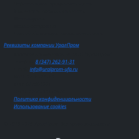
Нефтегазовая промышленность
Химическая промышленность
Металлургия
Машиностроение
Горнодобывающая промышленность
Реквизиты компании УралПром
Краткое наименование: ООО "УралПром"
Телефон:
8 (347) 262‑91‑31
E-mail:
info@uralprom-ufa.ru
ИНН: 0276918260
КПП: 027601001
ОГРН: 1160280130670
Политика конфиденциальности
Использование cookies
© 2016-2026 УралПром. Все права защищены.