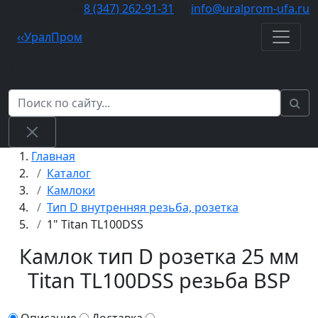
8 (347) 262‑91‑31
info@uralprom-ufa.ru
‹
‹
Урал
Пром
Поиск
Главная
Каталог
Камлоки
Тип D внутренняя резьба, розетка
1" Titan TL100DSS
Камлок тип D розетка 25 мм
Titan TL100DSS резьба BSP