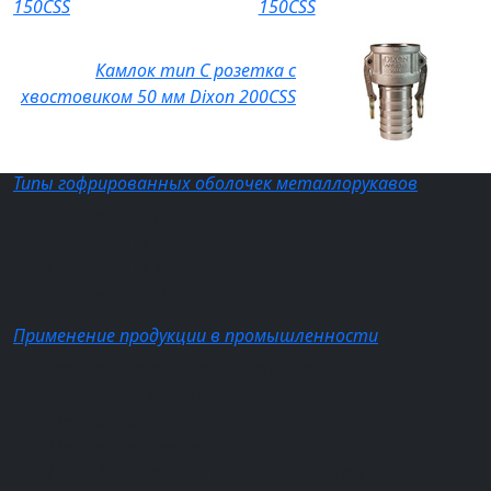
150CSS
Камлок тип C розетка с
хвостовиком 50 мм Dixon 200CSS
Типы гофрированных оболочек металлорукавов
Оболочка СРГС
Оболочка РГТА
Оболочка РГТ
Оболочка РГТС
Применение продукции в промышленности
Нефтегазовая промышленность
Химическая промышленность
Металлургия
Машиностроение
Горнодобывающая промышленность