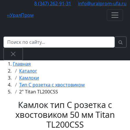
8 (347) 262‑91‑31
info@uralprom-ufa.ru
‹
‹
Урал
Пром
Поиск
Главная
Каталог
Камлоки
Тип С розетка с хвостовиком
2" Titan TL200CSS
Камлок тип C розетка с
хвостовиком 50 мм Titan
TL200CSS