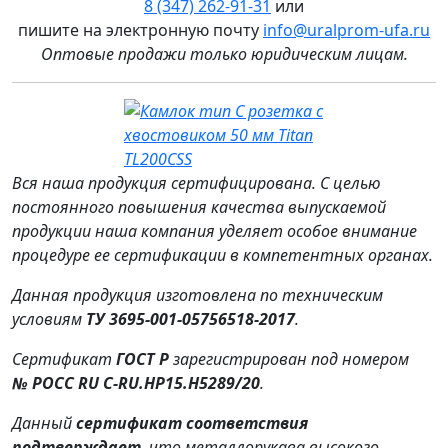
8 (347) 262‑91‑31
или
пишите на электронную почту
info@uralprom-ufa.ru
Оптовые продажи только юридическим лицам
.
Вся наша продукция сертифицирована. С целью
постоянного повышения качества выпускаемой
продукции наша компания уделяет особое внимание
процедуре ее сертификации в компетентных органах.
Данная продукция изготовлена по техническим
условиям
ТУ 3695‑001‑05756518‑2017
.
Сертификат
ГОСТ Р
зарегистрирован под номером
№ РОСС RU C‑RU.HP15.H5289/20
.
Данный
сертификат соответствия
подтверждает
, что металлорукава высокого