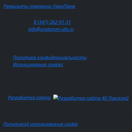
Реквизиты компании УралПром
Краткое наименование: ООО "УралПром"
Телефон:
8 (347) 262‑91‑31
E-mail:
info@uralprom-ufa.ru
ИНН: 0276918260
КПП: 027601001
ОГРН: 1160280130670
Политика конфиденциальности
Использование cookies
© 2016-2026 УралПром. Все права защищены.
Разработка сайта
Мы используем cookie-файлы для улучшения работы
сайта. Продолжая использовать сайт, вы соглашаетесь
с
Политикой использования cookie