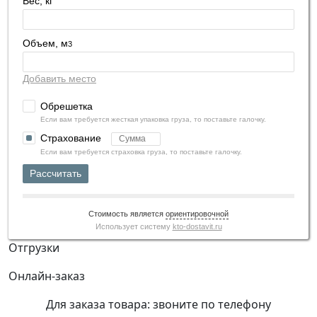
Вес, кг
Объем, м
3
Добавить место
Обрешетка
Если вам требуется жесткая упаковка груза, то поставьте галочку.
Страхование
Если вам требуется страховка груза, то поставьте галочку.
Рассчитать
Стоимость является
ориентировочной
Использует систему
kto-dostavit.ru
Отгрузки
Онлайн-заказ
Для заказа товара: звоните по телефону