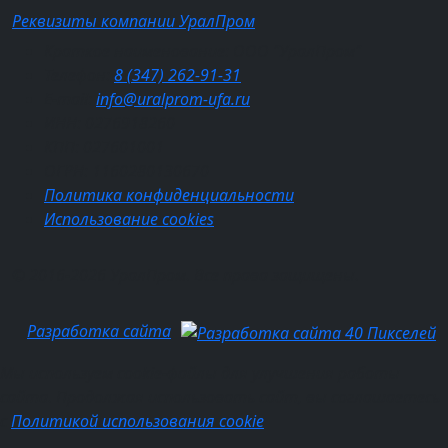
Реквизиты компании УралПром
Краткое наименование: ООО "УралПром"
Телефон:
8 (347) 262‑91‑31
E-mail:
info@uralprom-ufa.ru
ИНН: 0276918260
КПП: 027601001
ОГРН: 1160280130670
Политика конфиденциальности
Использование cookies
© 2016-2026 УралПром. Все права защищены.
Разработка сайта
Мы используем cookie-файлы для улучшения работы
сайта. Продолжая использовать сайт, вы соглашаетесь
с
Политикой использования cookie