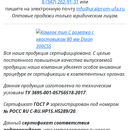
8 (347) 262‑91‑31
или
пишите на электронную почту
info@uralprom-ufa.ru
Оптовые продажи только юридическим лицам
.
Вся наша продукция сертифицирована. С целью
постоянного повышения качества выпускаемой
продукции наша компания уделяет особое внимание
процедуре ее сертификации в компетентных органах.
Данная продукция изготовлена по техническим
условиям
ТУ 3695‑001‑05756518‑2017
.
Сертификат
ГОСТ Р
зарегистрирован под номером
№ РОСС RU C‑RU.HP15.H5289/20
.
Данный
сертификат соответствия
подтверждает
, что металлорукава высокого