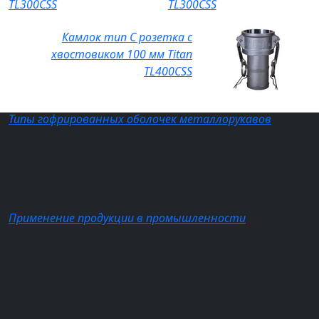
TL300CSS
Камлок тип C розетка с
хвостовиком 100 мм Titan
TL400CSS
Типы гофрированных оболочек металлорукавов
Оболочка СРГС
Оболочка РГТА
Оболочка РГТ
Оболочка РГТС
Применение продукции в промышленности
Нефтегазовая промышленность
Химическая промышленность
Металлургия
Машиностроение
Горнодобывающая промышленность