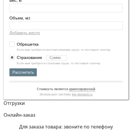
Вес, кг
Объем, м
3
Добавить место
Обрешетка
Если вам требуется жесткая упаковка груза, то поставьте галочку.
Страхование
Если вам требуется страховка груза, то поставьте галочку.
Рассчитать
Стоимость является
ориентировочной
Использует систему
kto-dostavit.ru
Отгрузки
Онлайн-заказ
Для заказа товара: звоните по телефону