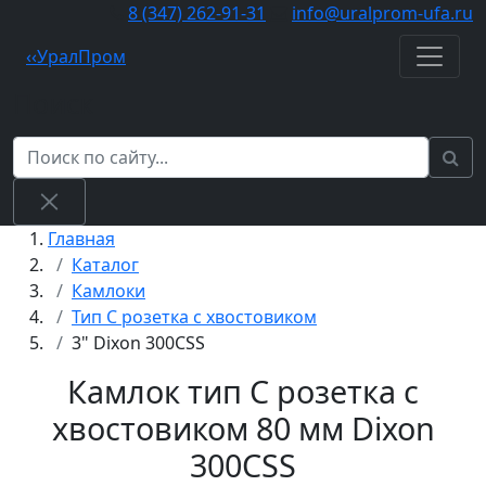
8 (347) 262‑91‑31
info@uralprom-ufa.ru
‹
‹
Урал
Пром
Поиск
Главная
Каталог
Камлоки
Тип С розетка с хвостовиком
3" Dixon 300CSS
Камлок тип C розетка с
хвостовиком 80 мм Dixon
300CSS