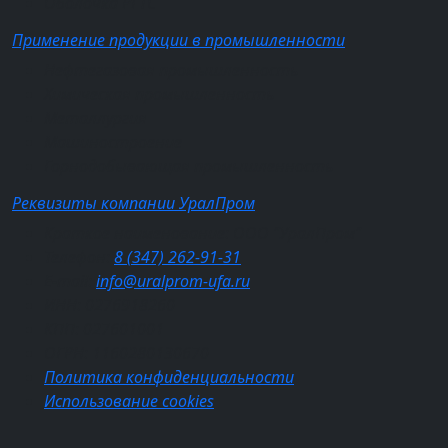
Оболочка РГТС
Применение продукции в промышленности
Нефтегазовая промышленность
Химическая промышленность
Металлургия
Машиностроение
Горнодобывающая промышленность
Реквизиты компании УралПром
Краткое наименование: ООО "УралПром"
Телефон:
8 (347) 262‑91‑31
E-mail:
info@uralprom-ufa.ru
ИНН: 0276918260
КПП: 027601001
ОГРН: 1160280130670
Политика конфиденциальности
Использование cookies