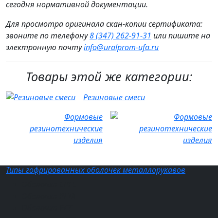
сегодня нормативной документации.
Для просмотра оригинала скан-копии сертификата:
звоните по телефону
8 (347) 262‑91‑31
или пишите на
электронную почту
info@uralprom-ufa.ru
Товары этой же категории:
Резиновые смеси
Формовые
резинотехнические
изделия
Типы гофрированных оболочек металлорукавов
Оболочка СРГС
Оболочка РГТА
Оболочка РГТ