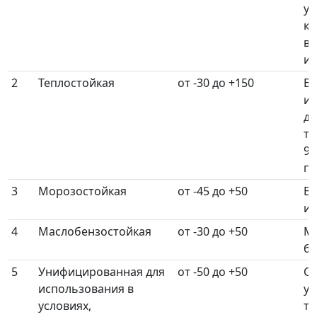
ук
ки
во
ин
2
Теплостойкая
от -30 до +150
Во
ин
до
т
90
па
3
Морозостойкая
от -45 до +50
Во
ин
4
Маслобензостойкая
от -30 до +50
Ма
бе
5
Унифицированная для
от -50 до +50
С
использования в
ук
условиях,
ти