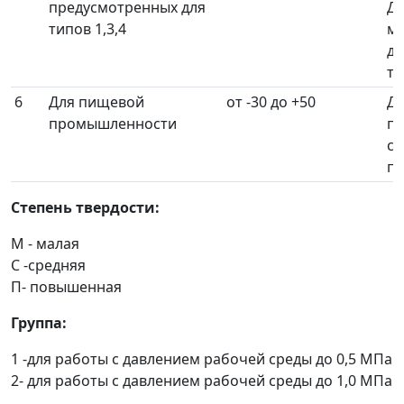
предусмотренных для
Д
типов 1,3,4
ма
д
то
6
Для пищевой
от -30 до +50
Дл
промышленности
п
с
пр
Степень твердости:
М - малая
С -средняя
П- повышенная
Группа:
1 -для работы с давлением рабочей среды до 0,5 МПа
2- для работы с давлением рабочей среды до 1,0 МПа