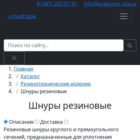
8 (347) 262‑91‑31
info@uralprom-ufa.ru
‹
‹
Урал
Пром
Поиск
Главная
Каталог
Резинотехнические изделия
Шнуры резиновые
Шнуры резиновые
Описание
Доставка
Резиновые шнуры круглого и прямоугольного
сечений, предназначенные для уплотнения