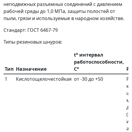
неподвижных разъемных соединений с давлением
рабочей среды до 1,0 МПа, защиты полостей от
пыли, грязи и используемые в народном хозяйстве.
Стандарт: ГОСТ 6467-79
Типы резиновых шнуров:
t° интервал
работоспособности,
Тип
Назначение
С°
Ра
1
Кислотощелочестойкая
от -30 до +50
Ра
ки
щ
ма
до
(з
и
аз