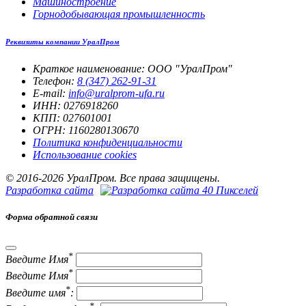
Машиностроение
Горнодобывающая промышленность
Реквизиты компании УралПром
Краткое наименование: ООО "УралПром"
Телефон:
8 (347) 262‑91‑31
E-mail:
info@uralprom-ufa.ru
ИНН: 0276918260
КПП: 027601001
ОГРН: 1160280130670
Политика конфиденциальности
Использование cookies
© 2016-2026 УралПром. Все права защищены.
Разработка сайта
Форма обратной связи
*
Введите Имя
*
Введите Имя
*
Введите имя
:
*