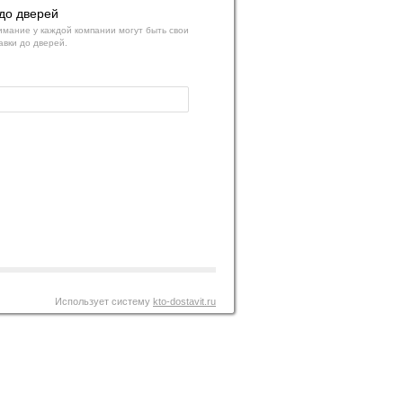
до дверей
мание у каждой компании могут быть свои
авки до дверей.
Использует систему
kto-dostavit.ru