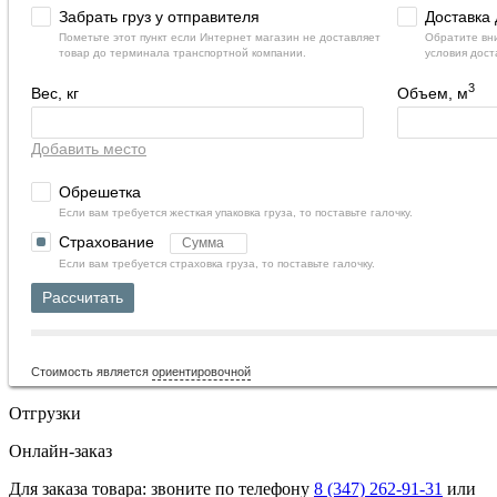
Забрать груз у отправителя
Доставка 
Пометьте этот пункт если Интернет магазин не доставляет
Обратите вни
товар до терминала транспортной компании.
условия дост
3
Вес, кг
Объем, м
Добавить место
Обрешетка
Если вам требуется жесткая упаковка груза, то поставьте галочку.
Страхование
Если вам требуется страховка груза, то поставьте галочку.
Рассчитать
Стоимость является
ориентировочной
Отгрузки
Онлайн-заказ
Для заказа товара: звоните по телефону
8 (347) 262‑91‑31
или