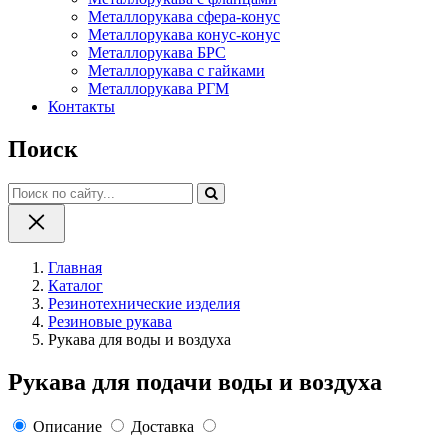
Металлорукава сфера-конус
Металлорукава конус-конус
Металлорукава БРС
Металлорукава с гайками
Металлорукава РГМ
Контакты
Поиск
Главная
Каталог
Резинотехнические изделия
Резиновые рукава
Рукава для воды и воздуха
Рукава для подачи воды и воздуха
Описание
Доставка