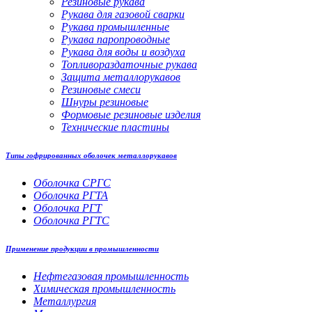
Резиновые рукава
Рукава для газовой сварки
Рукава промышленные
Рукава паропроводные
Рукава для воды и воздуха
Топливораздаточные рукава
Защита металлорукавов
Резиновые смеси
Шнуры резиновые
Формовые резиновые изделия
Технические пластины
Типы гофрированных оболочек металлорукавов
Оболочка СРГС
Оболочка РГТА
Оболочка РГТ
Оболочка РГТС
Применение продукции в промышленности
Нефтегазовая промышленность
Химическая промышленность
Металлургия