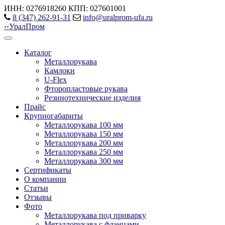
ИНН: 0276918260
КПП: 027601001
8 (347) 262‑91‑31
info@uralprom-ufa.ru
‹
‹
Урал
Пром
Каталог
Металлорукава
Камлоки
U-Flex
Фторопластовые рукава
Резинотехнические изделия
Прайс
Крупногабариты
Металлорукава 100 мм
Металлорукава 150 мм
Металлорукава 200 мм
Металлорукава 250 мм
Металлорукава 300 мм
Сертификаты
О компании
Статьи
Отзывы
Фото
Металлорукава под приварку
Металлорукава с фланцами