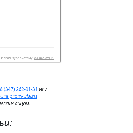
Использует систему
kto-dostavit.ru
8 (347) 262‑91‑31
или
uralprom-ufa.ru
еским лицам
.
ьи: