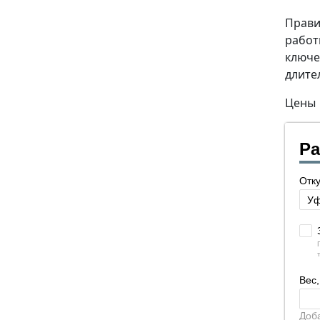
Прави
работ
ключе
длите
Цены
Ра
Отк
Вес,
Доб