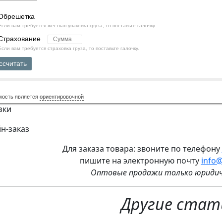
Обрешетка
Если вам требуется жесткая упаковка груза, то поставьте галочку.
Страхование
Если вам требуется страховка груза, то поставьте галочку.
ссчитать
мость является
ориентировочной
зки
н-заказ
Для заказа товара: звоните по телефону
пишите на электронную почту
info@
Оптовые продажи только юридич
Другие стат