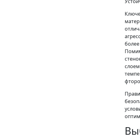
Устой
Ключе
матер
отлич
агрес
более
Помим
стено
слоем
темпе
фторо
Прави
безоп
услов
оптим
Вы