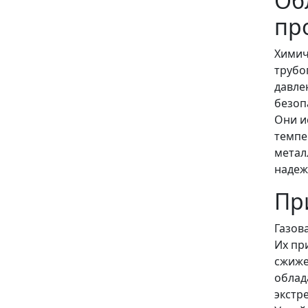
Об
пр
Химич
трубо
давле
безоп
Они и
темпе
метал
надеж
Пр
Газов
Их пр
сжиже
облад
экстр