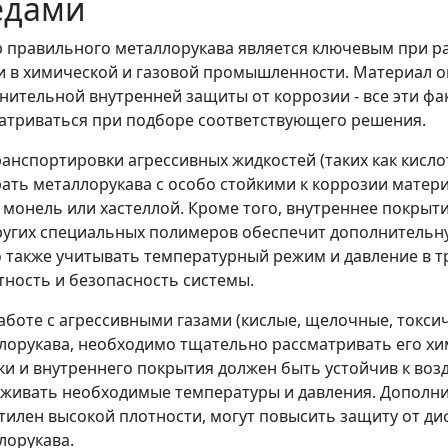
едами
 правильного металлорукава является ключевым при ра
и в химической и газовой промышленности. Материал оп
нительной внутренней защиты от коррозии - все эти ф
атриваться при подборе соответствующего решения.
ранспортировки агрессивных жидкостей (таких как кисл
ать металлорукава с особо стойкими к коррозии матер
, монель или хастеллой. Кроме того, внутреннее покрыт
ругих специальных полимеров обеспечит дополнительну
 также учитывать температурный режим и давление в т
тность и безопасность системы.
аботе с агрессивными газами (кислые, щелочные, токс
лорукава, необходимо тщательно рассматривать его х
ки и внутреннего покрытия должен быть устойчив к возд
живать необходимые температуры и давления. Дополнит
тилен высокой плотности, могут повысить защиту от ди
лорукава.