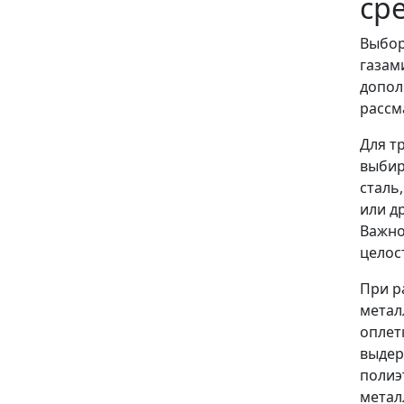
ср
Выбор
газам
допол
рассм
Для т
выбир
сталь
или д
Важно
целос
При р
метал
оплет
выдер
полиэ
метал