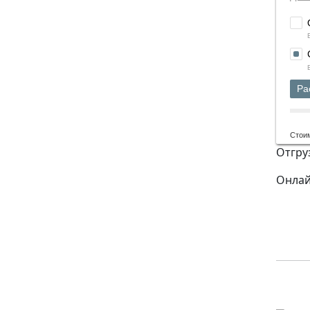
Ра
Стои
Отгру
Онлай