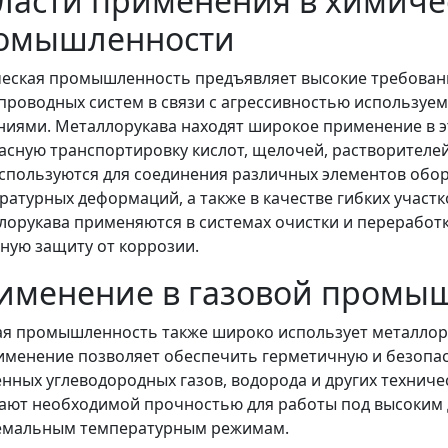
ласти применения в химиче
омышленности
еская промышленность предъявляет высокие требовани
проводных систем в связи с агрессивностью используе
ниями. Металлорукава находят широкое применение в э
асную транспортировку кислот, щелочей, растворителей
спользуются для соединения различных элементов обо
ратурных деформаций, а также в качестве гибких участк
лорукава применяются в системах очистки и переработ
ную защиту от коррозии.
именение в газовой промы
ая промышленность также широко использует металлору
именение позволяет обеспечить герметичную и безопас
нных углеводородных газов, водорода и других техниче
ают необходимой прочностью для работы под высоким д
емальным температурным режимам.