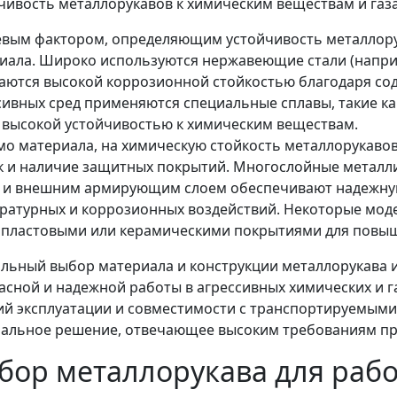
чивость металлорукавов к химическим веществам и газ
вым фактором, определяющим устойчивость металлору
иала. Широко используются нержавеющие стали (наприм
аются высокой коррозионной стойкостью благодаря сод
сивных сред применяются специальные сплавы, такие к
 высокой устойчивостью к химическим веществам.
о материала, на химическую стойкость металлорукавов
к и наличие защитных покрытий. Многослойные металли
 и внешним армирующим слоем обеспечивают надежную
ратурных и коррозионных воздействий. Некоторые мод
пластовыми или керамическими покрытиями для повыш
льный выбор материала и конструкции металлорукава 
асной и надежной работы в агрессивных химических и г
ий эксплуатации и совместимости с транспортируемым
альное решение, отвечающее высоким требованиям п
бор металлорукава для раб