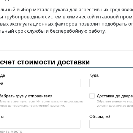
льный выбор металлорукава для агрессивных сред явля
ы трубопроводных систем в химической и газовой пром
вых эксплуатационных факторов позволит подобрать 
льный срок службы и бесперебойную работу.
счет стоимости доставки
уда
Куда
Забрать груз у отправителя
Доставка до двер
Пометьте этот пункт если Интернет магазин не доставляет
Обратите внимание у ка
товар до терминала транспортной компании.
условия доставки до две
 кг
Объем, м
3
авить место