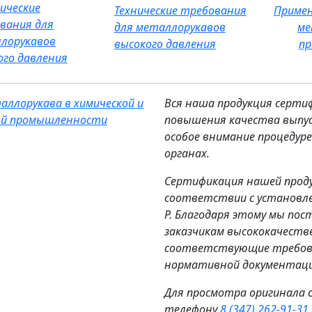
Технические требования
Примен
для металлорукавов
ме
высокого давления
п
Вся наша продукция серти
повышения качества выпус
особое внимание процедур
органах.
Сертификация нашей проду
соответствии с установле
Р. Благодаря этому мы п
заказчикам высококачестве
соответствующие требов
нормативной документаци
Для просмотра оригинала 
телефону
8 (347) 262‑91‑31