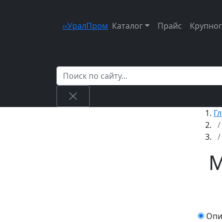
ИНН: 0276918260
КПП: 027601001
‹
‹
Урал
Пром
Каталог
Прайс
Крупно
Поиск
Г
М
Опи