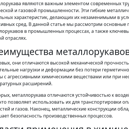
лорукава являются важным элементом современных тру
еской и газовой промышленности. Эти гибкие металлич
льных характеристик, делающих их незаменимыми в усл
сивных сред. В данной статье мы рассмотрим основные
лорукавов в промышленных процессах, а также ключевы
ой отраслях.
еимущества металлорукаво
рвых, они отличаются высокой механической прочност
тельные нагрузки и деформации без потери герметичнос
ы с агрессивными химическими веществами или при н
ратурных расширений.
орых, металлорукава отличаются устойчивостью к возд
 что позволяет использовать их для транспортировки о
стей и газов. Наконец, металлические конструкции обл
ает безопасность производственных процессов.