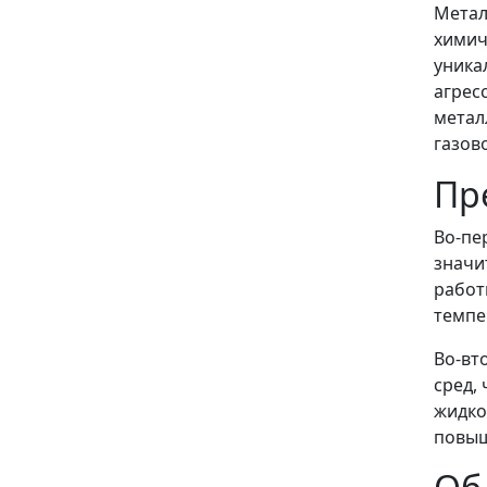
Метал
химич
уника
агрес
метал
газов
Пр
Во-пе
значи
работ
темпе
Во-вт
сред,
жидко
повыш