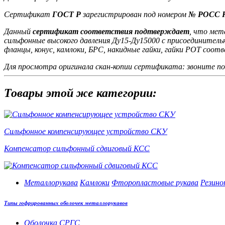
Сертификат
ГОСТ Р
зарегистрирован под номером
№ РОСС R
Данный
сертификат соответствия подтверждает
, что мет
сильфонные высокого давления Ду15-Ду15000 с присоединител
фланцы, конус, камлоки, БРС, накидные гайки, гайки РОТ со
Для просмотра оригинала скан-копии сертификата: звоните п
Товары этой же категории:
Сильфонное компенсирующее устройство СКУ
Компенсатор сильфонный сдвиговый КСС
Металлорукава
Камлоки
Фторопластовые рукава
Резино
Типы гофрированных оболочек металлорукавов
Оболочка СРГС