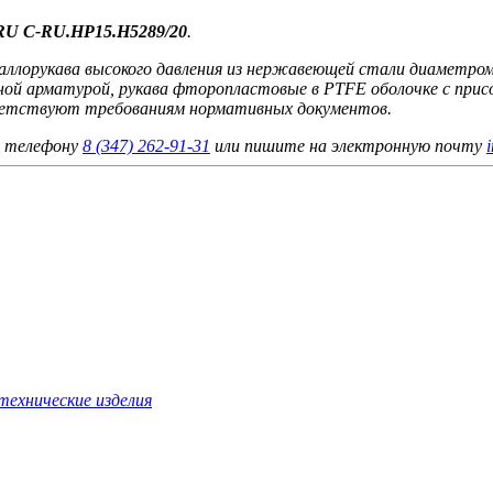
U C‑RU.HP15.H5289/20
.
аллорукава высокого давления из нержавеющей стали диаметро
ьной арматурой, рукава фторопластовые в PTFE оболочке с при
ответствуют требованиям нормативных документов.
о телефону
8 (347) 262‑91‑31
или пишите на электронную почту
технические изделия