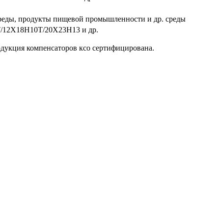
 среды, продукты пищевой промышленности и др. среды
0Т/12Х18Н10Т/20Х23Н13 и др.
родукция компенсаторов ксо сертифицирована.