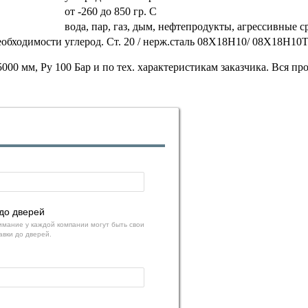
от -260 до 850 гр. С
вода, пар, газ, дым, нефтепродукты, агрессивные
еобходимости
углерод. Ст. 20 / нерж.сталь 08Х18Н10/ 08Х18Н1
00 мм, Ру 100 Бар и по тех. характеристикам заказчика. Вся п
до дверей
мание у каждой компании могут быть свои
авки до дверей.