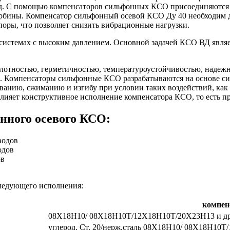
ед. С помощью компенсаторов сильфонных КСО присоединяются
,турбины. Компенсатор сильфонный осевой КСО Ду 40 необходим
оры, что позволяет снизить вибрационные нагрузки.
стемах с высоким давлением. Основной задачей КСО ВД являе
лотностью, герметичностью, температуроустойчивостью, надеж
ии. Компенсаторы сильфонные КСО разрабатываются на основе с
анию, сжиманию и изгибу при условии таких воздействий, как с
ияет конструктивное исполнение компенсатора КСО, то есть пр
нного осевого КСО:
водов
одов
ов
ледующего исполнения:
компен
08Х18Н10/ 08Х18Н10Т/12Х18Н10Т/20Х23Н13 и др
углерод. Ст. 20/нерж.сталь 08Х18Н10/ 08Х18Н10Т