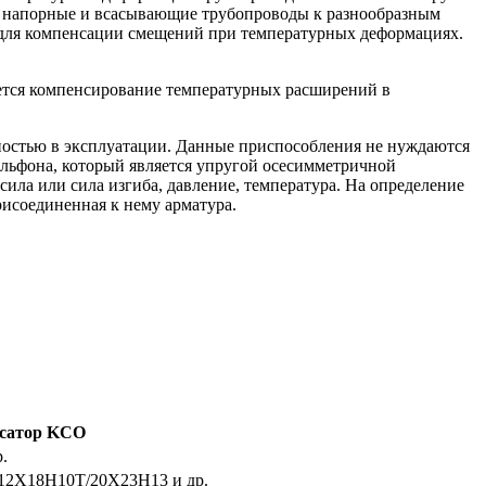
 напорные и всасывающие трубопроводы к разнообразным
 для компенсации смещений при температурных деформациях.
тся компенсирование температурных расширений в
ностью в эксплуатации. Данные приспособления не нуждаются
ильфона, который является упругой осесимметричной
ила или сила изгиба, давление, температура. На определение
исоединенная к нему арматура.
сатор KСО
.
/12Х18Н10Т/20Х23Н13 и др.