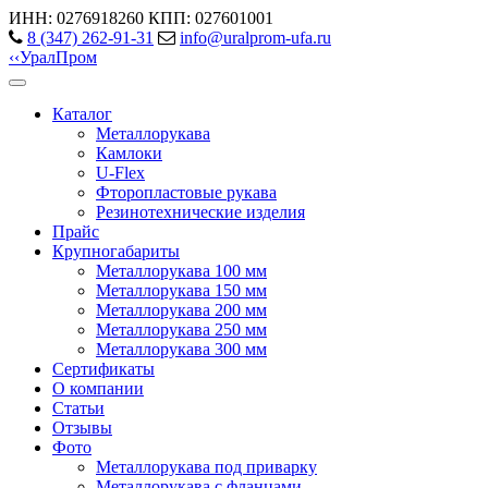
ИНН: 0276918260
КПП: 027601001
8 (347) 262‑91‑31
info@uralprom-ufa.ru
‹
‹
Урал
Пром
Каталог
Металлорукава
Камлоки
U-Flex
Фторопластовые рукава
Резинотехнические изделия
Прайс
Крупногабариты
Металлорукава 100 мм
Металлорукава 150 мм
Металлорукава 200 мм
Металлорукава 250 мм
Металлорукава 300 мм
Сертификаты
О компании
Статьи
Отзывы
Фото
Металлорукава под приварку
Металлорукава с фланцами