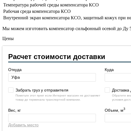
Температура рабочей среды компенсатора КСО
Рабочая среда компенсатора КСО
Внутренний экран компенсатора КСО, защитный кожух при н
Мы можем изготовить компенсатор сильфонный осевой до Ду 50
Цены
Расчет стоимости доставки
Откуда
Куда
Забрать груз у отправителя
Доставка 
Пометьте этот пункт если Интернет магазин не доставляет
Обратите вни
товар до терминала транспортной компании.
условия дост
3
Вес, кг
Объем, м
Добавить место