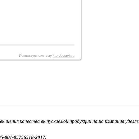
Использует систему
kto-dostavit.ru
вышения качества выпускаемой продукции наша компания уделяе
5‑001‑05756518‑2017
.