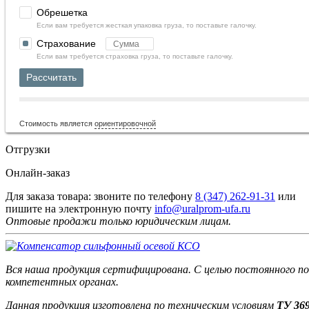
Обрешетка
Если вам требуется жесткая упаковка груза, то поставьте галочку.
Страхование
Если вам требуется страховка груза, то поставьте галочку.
Рассчитать
Стоимость является
ориентировочной
Отгрузки
Онлайн-заказ
Для заказа товара: звоните по телефону
8 (347) 262‑91‑31
или
пишите на электронную почту
info@uralprom-ufa.ru
Оптовые продажи только юридическим лицам
.
Вся наша продукция сертифицирована. С целью постоянного по
компетентных органах.
Данная продукция изготовлена по техническим условиям
ТУ 369