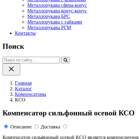
Металлорукава сфера-конус
Металлорукава конус-конус
Металлорукава БРС
Металлорукава с гайками
Металлорукава РГМ
Контакты
Поиск
Главная
Каталог
Компенсаторы
КСО
Компенсатор сильфонный осевой КСО
Описание
Доставка
Компенсатор сильфонный осевой КСО является компенсирующ