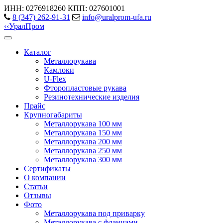
ИНН: 0276918260
КПП: 027601001
8 (347) 262‑91‑31
info@uralprom-ufa.ru
‹
‹
Урал
Пром
Каталог
Металлорукава
Камлоки
U-Flex
Фторопластовые рукава
Резинотехнические изделия
Прайс
Крупногабариты
Металлорукава 100 мм
Металлорукава 150 мм
Металлорукава 200 мм
Металлорукава 250 мм
Металлорукава 300 мм
Сертификаты
О компании
Статьи
Отзывы
Фото
Металлорукава под приварку
Металлорукава с фланцами