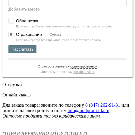
Добавить место
Обрешетка
Если вам требуется жесткая упаковка груза, то поставьте галочку.
Страхование
Если вам требуется страховка груза, то поставьте галочку.
Рассчитать
Стоимость является
ориентировочной
Использует систему
kto-dostavit.ru
Отгрузки
Онлайн-заказ
Для заказа товара: звоните по телефону
8 (347) 262‑91‑31
или
пишите на электронную почту
info@uralprom-ufa.ru
Оптовые продажи только юридическим лицам
.
(ТОВАР ВРЕМЕННО ОТСУТСТВУЕТ)