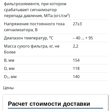
фильтроэлементе, при котором
срабатывает сигнализатор
перепада давления, МПа (кгс/см²)
Напряжение постоянного тока
27±3
сигнализатора, B
о
Диапазон температур,
С
– 40 ... + 95
Масса сухого фильтра, кг, не
2,2
более
B, мм
154
D, мм
118
D
, мм
140
1
Цены
Расчет стоимости доставки