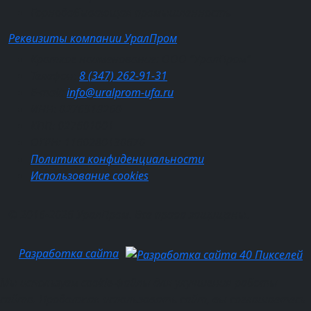
Горнодобывающая промышленность
Реквизиты компании УралПром
Краткое наименование: ООО "УралПром"
Телефон:
8 (347) 262‑91‑31
E-mail:
info@uralprom-ufa.ru
ИНН: 0276918260
КПП: 027601001
ОГРН: 1160280130670
Политика конфиденциальности
Использование cookies
© 2016-2026 УралПром. Все права защищены.
Разработка сайта
Мы используем cookie-файлы для улучшения работы
сайта. Продолжая использовать сайт, вы соглашаетесь