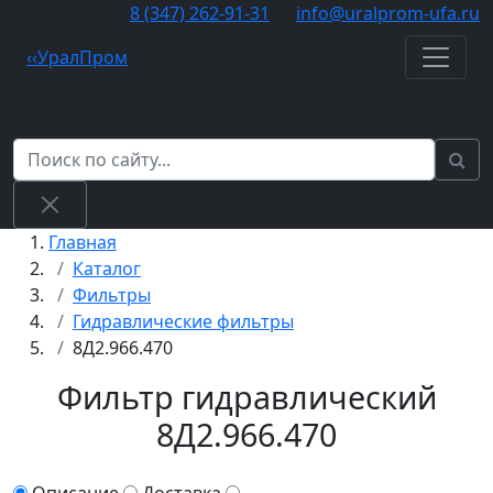
8 (347) 262‑91‑31
info@uralprom-ufa.ru
‹
‹
Урал
Пром
Поиск
Главная
Каталог
Фильтры
Гидравлические фильтры
8Д2.966.470
Фильтр гидравлический
8Д2.966.470