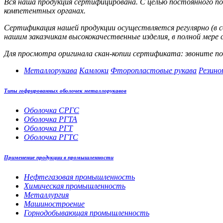
Вся наша продукция сертифицирована. С целью постоянного по
компетентных органах.
Сертификация нашей продукции осуществляется регулярно (в
нашим заказчикам высококачественные изделия, в полной мер
Для просмотра оригинала скан-копии сертификата: звоните п
Металлорукава
Камлоки
Фторопластовые рукава
Резино
Типы гофрированных оболочек металлорукавов
Оболочка СРГС
Оболочка РГТА
Оболочка РГТ
Оболочка РГТС
Применение продукции в промышленности
Нефтегазовая промышленность
Химическая промышленность
Металлургия
Машиностроение
Горнодобывающая промышленность