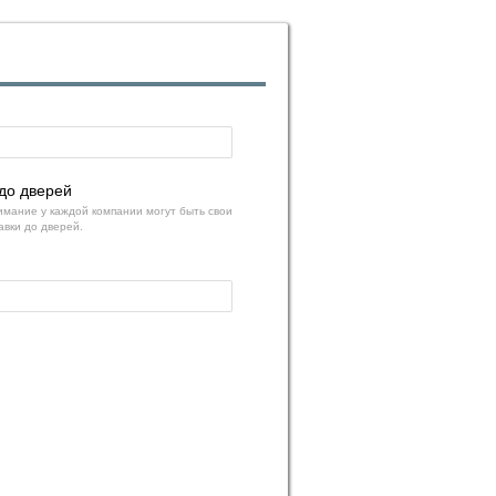
до дверей
мание у каждой компании могут быть свои
авки до дверей.