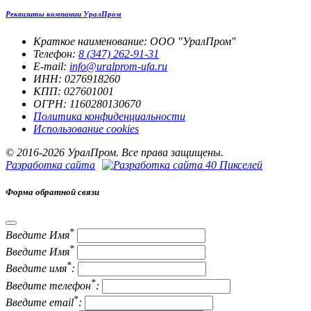
Реквизиты компании УралПром
Краткое наименование: ООО "УралПром"
Телефон:
8 (347) 262‑91‑31
E-mail:
info@uralprom-ufa.ru
ИНН: 0276918260
КПП: 027601001
ОГРН: 1160280130670
Политика конфиденциальности
Использование cookies
© 2016-2026 УралПром. Все права защищены.
Разработка сайта
Форма обратной связи
*
Введите Имя
*
Введите Имя
*
Введите имя
:
*
Введите телефон
:
*
Введите email
: