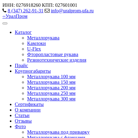
ИНН: 0276918260
КПП: 027601001
8 (347) 262‑91‑31
info@uralprom-ufa.ru
‹
‹
Урал
Пром
Каталог
Металлорукава
Камлоки
U-Flex
Фторопластовые рукава
Резинотехнические изделия
Прайс
Крупногабариты
Металлорукава 100 мм
Металлорукава 150 мм
Металлорукава 200 мм
Металлорукава 250 мм
Металлорукава 300 мм
Сертификаты
О компании
Статьи
Отзывы
Фото
Металлорукава под приварку
Металлорукава с фланцами