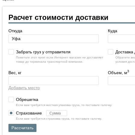
Расчет стоимости доставки
Откуда
Куда
Забрать груз у отправителя
Доставка 
Пометьте этот пункт если Интернет магазин не доставляет
Обратите вни
товар до терминала транспортной компании.
условия дост
3
Вес, кг
Объем, м
Добавить место
Обрешетка
Если вам требуется жесткая упаковка груза, то поставьте галочку.
Страхование
Если вам требуется страховка груза, то поставьте галочку.
Рассчитать