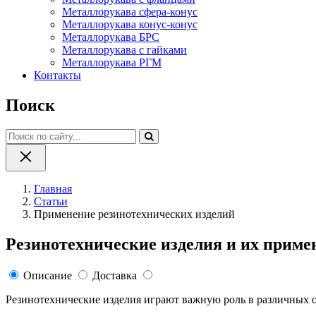
Металлорукава сфера-конус
Металлорукава конус-конус
Металлорукава БРС
Металлорукава с гайками
Металлорукава РГМ
Контакты
Поиск
Главная
Статьи
Применение резинотехнических изделий
Резинотехнические изделия и их прим
Описание
Доставка
Резинотехнические изделия играют важную роль в различных 