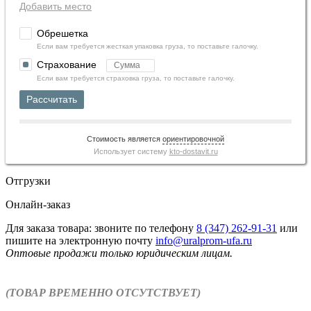
Добавить место
Обрешетка
Если вам требуется жесткая упаковка груза, то поставьте галочку.
Страхование
Если вам требуется страховка груза, то поставьте галочку.
Рассчитать
Стоимость является
ориентировочной
Использует систему
kto-dostavit.ru
Отгрузки
Онлайн-заказ
Для заказа товара: звоните по телефону
8 (347) 262‑91‑31
или
пишите на электронную почту
info@uralprom-ufa.ru
Оптовые продажи только юридическим лицам
.
(ТОВАР ВРЕМЕННО ОТСУТСТВУЕТ)