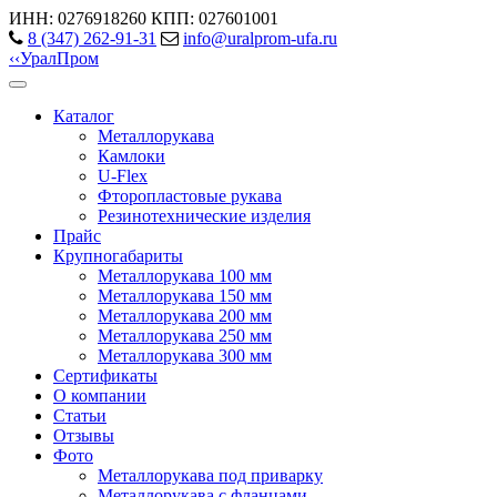
ИНН: 0276918260
КПП: 027601001
8 (347) 262‑91‑31
info@uralprom-ufa.ru
‹
‹
Урал
Пром
Каталог
Металлорукава
Камлоки
U-Flex
Фторопластовые рукава
Резинотехнические изделия
Прайс
Крупногабариты
Металлорукава 100 мм
Металлорукава 150 мм
Металлорукава 200 мм
Металлорукава 250 мм
Металлорукава 300 мм
Сертификаты
О компании
Статьи
Отзывы
Фото
Металлорукава под приварку
Металлорукава с фланцами