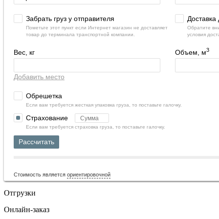
Забрать груз у отправителя
Доставка 
Пометьте этот пункт если Интернет магазин не доставляет
Обратите вни
товар до терминала транспортной компании.
условия дост
3
Вес, кг
Объем, м
Добавить место
Обрешетка
Если вам требуется жесткая упаковка груза, то поставьте галочку.
Страхование
Если вам требуется страховка груза, то поставьте галочку.
Рассчитать
Стоимость является
ориентировочной
Отгрузки
Онлайн-заказ