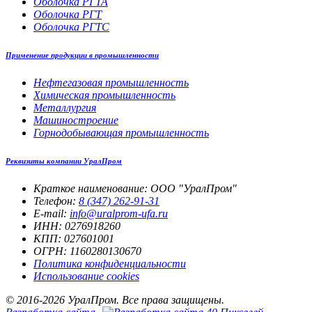
Оболочка РГТА
Оболочка РГТ
Оболочка РГТС
Применение продукции в промышленности
Нефтегазовая промышленность
Химическая промышленность
Металлургия
Машиностроение
Горнодобывающая промышленность
Реквизиты компании УралПром
Краткое наименование: ООО "УралПром"
Телефон:
8 (347) 262‑91‑31
E-mail:
info@uralprom-ufa.ru
ИНН: 0276918260
КПП: 027601001
ОГРН: 1160280130670
Политика конфиденциальности
Использование cookies
© 2016-2026 УралПром. Все права защищены.