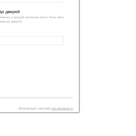
до дверей
мание у каждой компании могут быть свои
авки до дверей.
Использует систему
kto-dostavit.ru