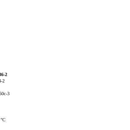
36-2
4-2
50с-3
 °С