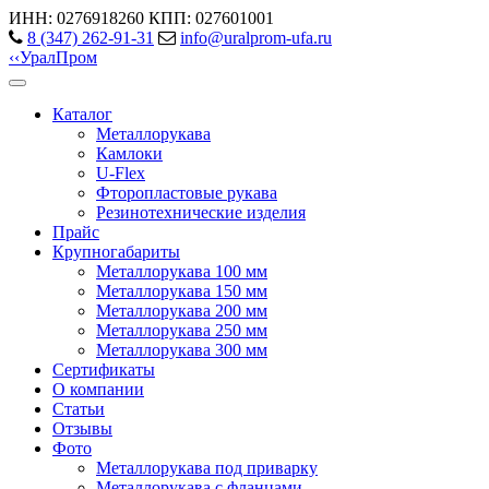
ИНН: 0276918260
КПП: 027601001
8 (347) 262‑91‑31
info@uralprom-ufa.ru
‹
‹
Урал
Пром
Каталог
Металлорукава
Камлоки
U-Flex
Фторопластовые рукава
Резинотехнические изделия
Прайс
Крупногабариты
Металлорукава 100 мм
Металлорукава 150 мм
Металлорукава 200 мм
Металлорукава 250 мм
Металлорукава 300 мм
Сертификаты
О компании
Статьи
Отзывы
Фото
Металлорукава под приварку
Металлорукава с фланцами