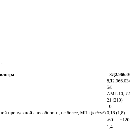
е:
ильтра
8Д2.966.0
8Д2.966.03
5/8
АМГ-10, 7-
21 (210)
10
ой пропускной способности, не более, МПа (кг/см²)
0,18 (1,8)
-60 … +120
1,4